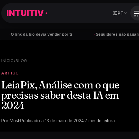
PT
ME
·
ink da bio devia vender por ti
Seguidores não pagam contas 
INÍCIO
/
BLOG
ARTIGO
LeiaPix, Análise com o que
precisas saber desta IA em
2024
Por
Must
·
Publicado a
13 de maio de 2024
·
7
min de leitura