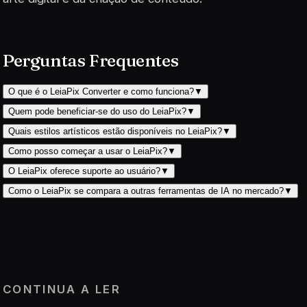
Perguntas Frequentes
O que é o LeiaPix Converter e como funciona?
▼
Quem pode beneficiar-se do uso do LeiaPix?
▼
Quais estilos artísticos estão disponíveis no LeiaPix?
▼
Como posso começar a usar o LeiaPix?
▼
O LeiaPix oferece suporte ao usuário?
▼
Como o LeiaPix se compara a outras ferramentas de IA no mercado?
▼
CONTINUA A LER