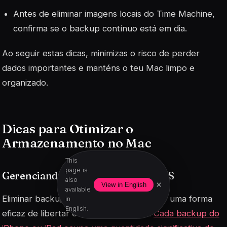
Antes de eliminar imagens locais do Time Machine,
confirma se o backup contínuo está em dia.
Ao seguir estas dicas, minimizas o risco de perder
dados importantes e manténs o teu Mac limpo e
organizado.
Dicas para Otimizar o
Armazenamento no Mac
This
page is
Gerenciando backups antigos do iOS
also
×
View in English
available
Eliminar backups antigos do iOS pode ser uma forma
in
English.
eficaz de libertar espaço no teu Mac.
Cada backup do