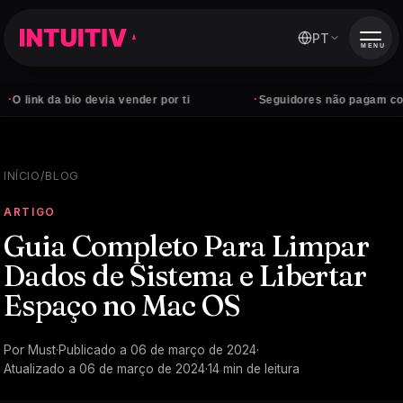
PT
MENU
·
 bio devia vender por ti
Seguidores não pagam contas — cli
INÍCIO
/
BLOG
ARTIGO
Guia Completo Para Limpar
Dados de Sistema e Libertar
Espaço no Mac OS
Por
Must
·
Publicado a
06 de março de 2024
·
Atualizado a
06 de março de 2024
·
14
min de leitura