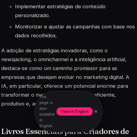
Implementar estratégias de conteúdo
personalizado.
Monitorizar e ajustar as campanhas com base nos
dados recolhidos.
A adoção de
estratégias
inovadoras, como o
newsjacking, o omnichannel e a inteligência artificial,
destaca-se como um caminho promissor para as
empresas que desejam evoluir no marketing digital. A
IA, em particular, oferece um potencial enorme para
transformar o marketing em algo mais eficiente,
This
page is
produtivo e, acima de tudo, sustentável.
also
×
View in English
available
in
English.
Livros Essenciais para Criadores de