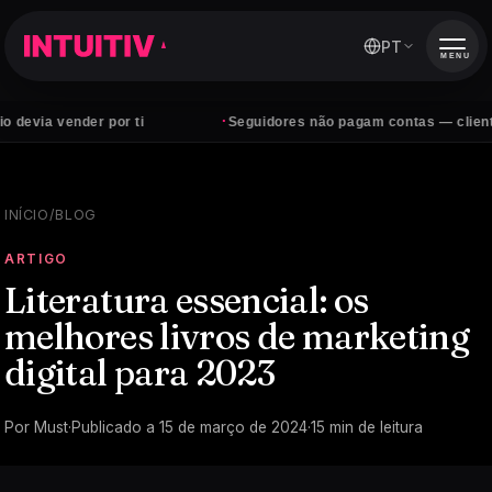
PT
MENU
·
nder por ti
Seguidores não pagam contas — clientes sim
INÍCIO
/
BLOG
ARTIGO
Literatura essencial: os
melhores livros de marketing
digital para 2023
Por
Must
·
Publicado a
15 de março de 2024
·
15
min de leitura