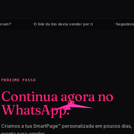
·
·
am?
O link da bio devia vender por ti
Seguidores 
PRÓXIMO PASSO
Continua agora no
WhatsApp.
Criamos a tua SmartPage™ personalizada em poucos dias,
pronta para vender.