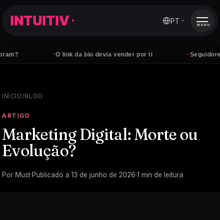
PT
MENU
·
·
am?
O link da bio devia vender por ti
Seguidores 
INÍCIO
/
BLOG
ARTIGO
Marketing Digital: Morte ou
Evolução?
Por
Must
·
Publicado a
13 de junho de 2026
·
1
min de leitura