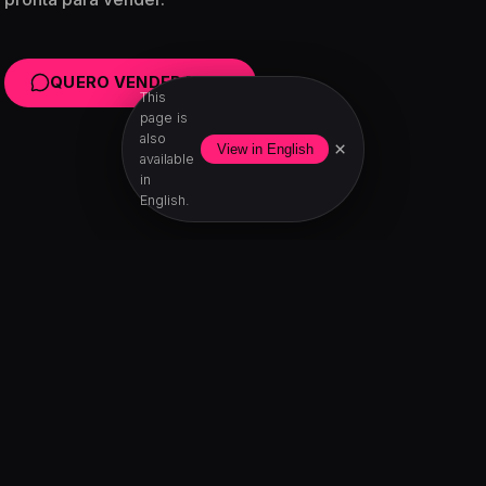
QUERO VENDER MAIS
This
page is
also
×
View in English
available
in
English.