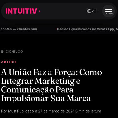
PT
MENU
·
 clientes sim
Pedidos qualificados no WhatsApp, todos os d
INÍCIO
/
BLOG
ARTIGO
A União Faz a Força: Como
Integrar Marketing e
Comunicação Para
Impulsionar Sua Marca
Por
Must
·
Publicado a
27 de março de 2024
·
8
min de leitura