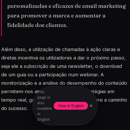
personalizadas e eficazes de email marketing
para promover a marca e aumentar a
fidelidade dos clientes.
Além disso, a utilização de
chamadas à ação
claras e
diretas incentiva os utilizadores a dar o próximo passo,
seja ele a subscrição de uma newsletter, o download
de um guia ou a participação num webinar. A
monitorização e a análise do desempenho do conteúdo
permitem-nos ajustar e otimizar as estratégias em
This
page is
tempo real, garantindo que estamos sempre a caminho
also
×
View in English
do sucesso.
available
in
English.