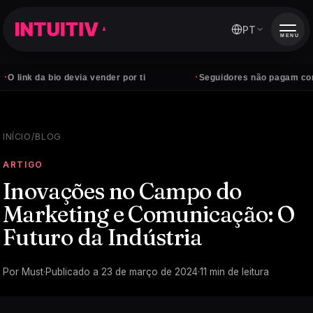
PT
MENU
·
 bio devia vender por ti
Seguidores não pagam contas — clie
INÍCIO
/
BLOG
ARTIGO
Inovações no Campo do
Marketing e Comunicação: O
Futuro da Indústria
Por
Must
·
Publicado a
23 de março de 2024
·
11
min de leitura