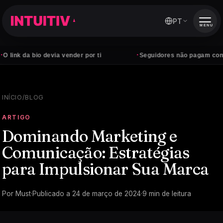
PT
MENU
·
bio devia vender por ti
Seguidores não pagam contas — clie
INÍCIO
/
BLOG
ARTIGO
Dominando Marketing e
Comunicação: Estratégias
para Impulsionar Sua Marca
Por
Must
·
Publicado a
24 de março de 2024
·
9
min de leitura