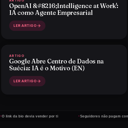
ARTIGO
OpenAI &#8216;Intelligence at Work':
IA como Agente Empresarial
LER ARTIGO
ARTIGO
Google Abre Centro de Dados na
Suécia: IA é o Motivo (EN)
LER ARTIGO
·
bio devia vender por ti
Seguidores não pagam contas — clie