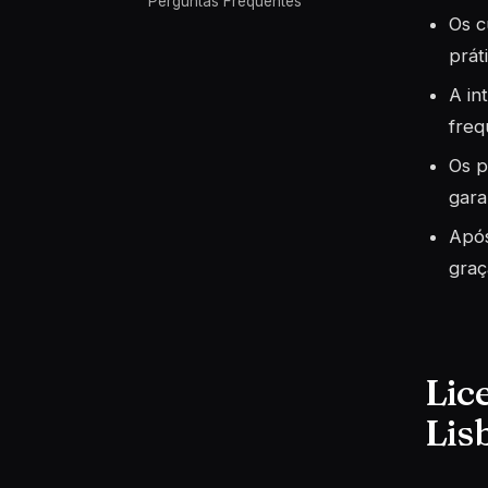
Perguntas Frequentes
Os c
prát
A in
freq
Os p
gara
Após
graç
Lic
Lis