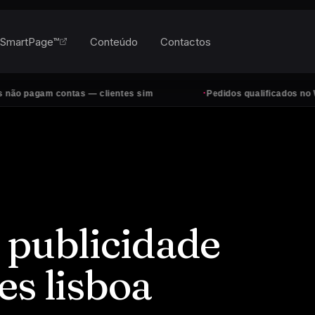
SmartPage™
Conteúdo
Contactos
·
gam contas — clientes sim
Pedidos qualificados no WhatsAp
 publicidade
es lisboa