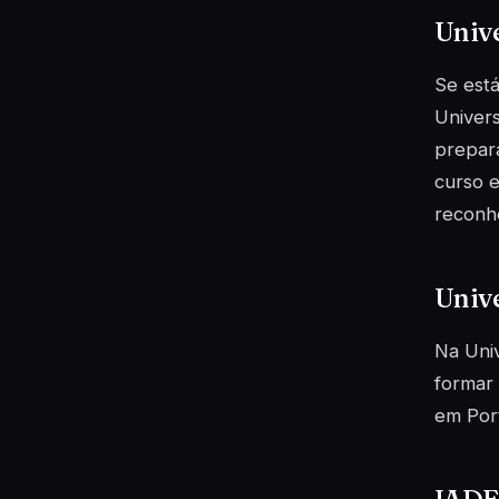
Unive
Se está
Univers
prepara
curso e
reconhe
Univ
Na Univ
formar 
em
Por