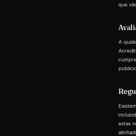
que vão
Avali
A quali
Acredit
cumpre
publici
Regu
Existem
incluin
estas n
alinhad