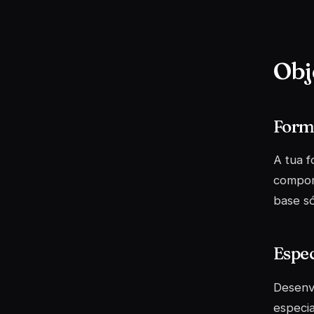
Obj
Forma
A tua 
compon
base só
Espe
Desenvo
especia