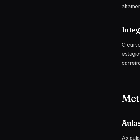
altamen
Inte
O curso
estágio
carreira
Met
Aulas
As aula