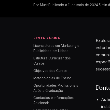
Por
Must
·
Publicado a
11 de maio de 2024
·
5
min d
NESTA PÁGINA
Explora
Licenciaturas em Marketing e
estuda
Publicidade em Lisboa
comunic
Estrutura Curricular dos
específ
Cursos
sucesso
Objetivos dos Cursos
Metodologias de Ensino
Oportunidades Profissionais
Ponto
Após a Graduação
Contactos e Informações
As l
Adicionais
inst