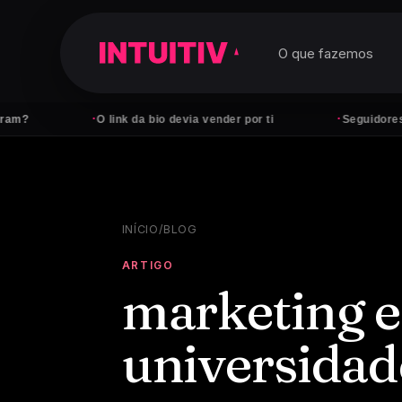
O que fazemos
·
·
O link da bio devia vender por ti
Seguidores não pa
INÍCIO
/
BLOG
ARTIGO
marketing e
universidad