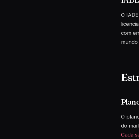
IADE
O IADE
licenci
com em
mundo 
Est
Plano
O plano
do mark
Cada s