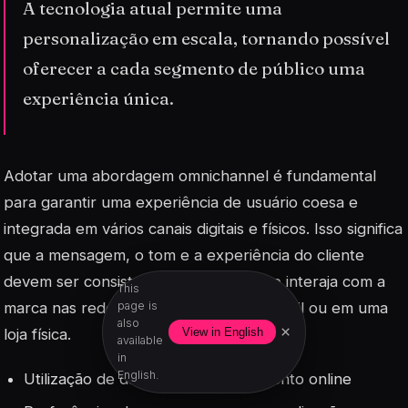
A tecnologia atual permite uma
personalização em escala, tornando possível
oferecer a cada segmento de público uma
experiência única.
Adotar uma abordagem
omnichannel
é fundamental
para garantir uma experiência de usuário coesa e
integrada em vários canais digitais e físicos. Isso significa
que a mensagem, o tom e a experiência do cliente
devem ser consistentes, quer o cliente interaja com a
This
marca nas redes sociais, no site, por email ou em uma
page is
also
×
loja física.
View in English
available
in
English.
Utilização de dados de comportamento online