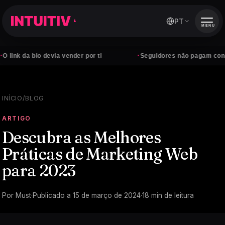
PT
MENU
·
 bio devia vender por ti
Seguidores não pagam contas — clie
INÍCIO
/
BLOG
ARTIGO
Descubra as Melhores
Práticas de Marketing Web
para 2023
Por
Must
·
Publicado a
15 de março de 2024
·
18
min de leitura