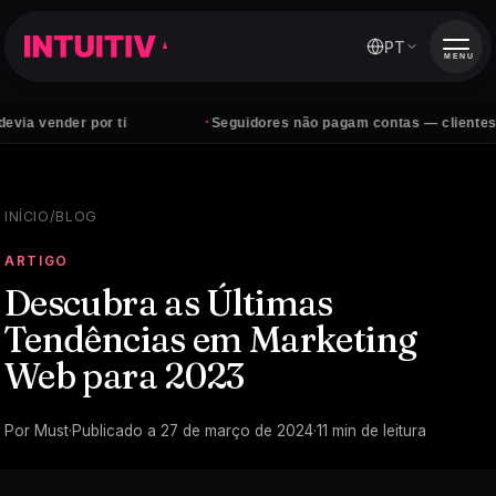
PT
MENU
·
r por ti
Seguidores não pagam contas — clientes sim
INÍCIO
/
BLOG
ARTIGO
Descubra as Últimas
Tendências em Marketing
Web para 2023
Por
Must
·
Publicado a
27 de março de 2024
·
11
min de leitura