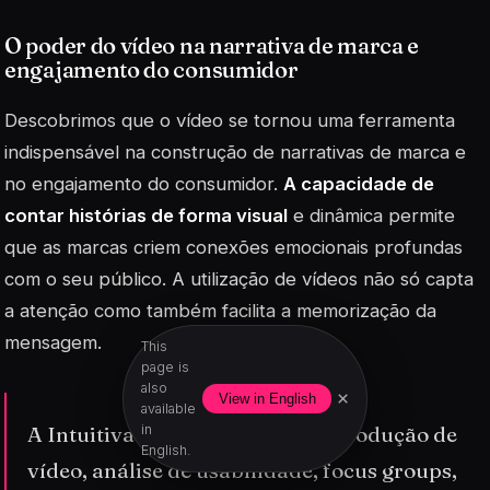
O poder do vídeo na narrativa de marca e
engajamento do consumidor
Descobrimos que o vídeo se tornou uma ferramenta
indispensável na construção de narrativas de marca e
no engajamento do consumidor.
A capacidade de
contar histórias de forma visual
e dinâmica permite
que as marcas criem conexões emocionais profundas
com o seu público. A utilização de vídeos não só capta
a atenção como também facilita a memorização da
mensagem.
This
page is
also
×
View in English
available
A Intuitiva oferece serviços de produção de
in
English.
vídeo, análise de usabilidade, focus groups,