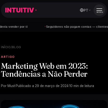
PT
MENU
·
er por ti
Seguidores não pagam contas — clientes sim
INÍCIO
/
BLOG
ARTIGO
Marketing Web em 2023:
Tendências a Não Perder
Por
Must
·
Publicado a
29 de março de 2024
·
10
min de leitura