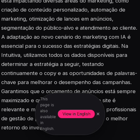
está impactando diversas áreas do marketing, como
criação de conteúdo personalizado, automação de
marketing, otimização de lances em anúncios,
segmentação do público-alvo e atendimento ao cliente.
A adaptação ao novo cenário do marketing com IA é
essencial para o sucesso das estratégias digitais. Na
Intuitiva, utilizamos todos os dados disponíveis para
determinar a estratégia a seguir, testando
continuamente o copy e as oportunidades de palavras-
chave para melhorar o desempenho das campanhas.
Garantimos que o orçamento de anúncios está sempre
This
maximizado e que o tráfego pago para o site é
page is
relevante e monitorizado. Nossos serviços profissionais
also
×
View in English
available
de gestão de publicidade online garantem o melhor
in
retorno do investimento possível.
English.