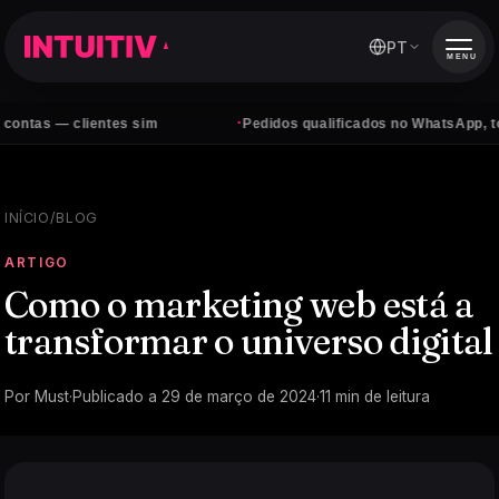
PT
MENU
·
clientes sim
Pedidos qualificados no WhatsApp, todos os di
INÍCIO
/
BLOG
ARTIGO
Como o marketing web está a
transformar o universo digital
Por
Must
·
Publicado a
29 de março de 2024
·
11
min de leitura