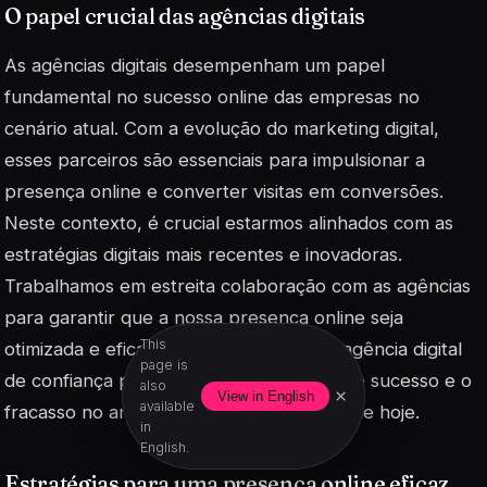
O papel crucial das agências digitais
As agências digitais desempenham um papel
fundamental no sucesso online das empresas no
cenário atual. Com a evolução do marketing digital,
esses parceiros são essenciais para impulsionar a
presença online e converter visitas em conversões.
Neste contexto, é crucial estarmos alinhados com as
estratégias digitais mais recentes e inovadoras.
Trabalhamos em estreita colaboração com as agências
para garantir que a nossa presença online seja
This
otimizada e eficaz. A parceria com uma agência digital
page is
de confiança pode ser a diferença entre o sucesso e o
also
×
View in English
available
fracasso no ambiente digital competitivo de hoje.
in
English.
Estratégias para uma presença online eficaz