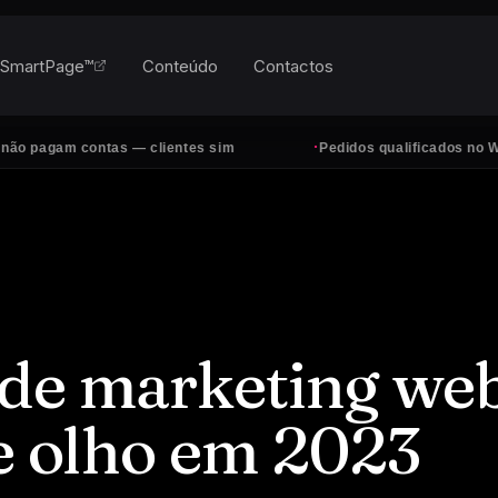
SmartPage™
Conteúdo
Contactos
·
m contas — clientes sim
Pedidos qualificados no WhatsApp,
 de marketing we
de olho em 2023