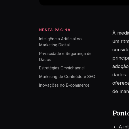
NESTA PÁGINA
À medid
Inteligência Artificial no
um rit
Marketing Digital
conside
Privacidade e Segurança de
princip
Dados
adoção 
Estratégias Omnichannel
dados. 
Marketing de Conteúdo e SEO
oferec
Inovações no E-commerce
de mane
Pont
A in