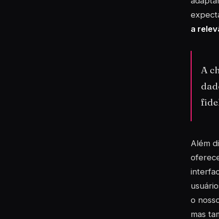
adaptar
expecta
a relev
A ch
dado
fide
Além di
oferece
interfa
usuário
o nosso
mas ta