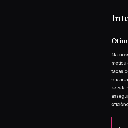
Inte
Otim
Na noss
meticul
taxas d
eficáci
revela-
assegu
eficiên