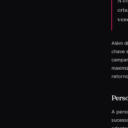
A co
cria
vend
Além d
chave 
campanh
maximiz
retorno
Perso
A perso
sucesso