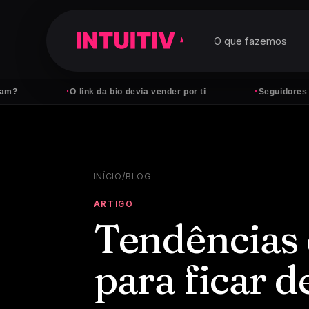
O que fazemos
·
·
O link da bio devia vender por ti
Seguidores não paga
INÍCIO
/
BLOG
ARTIGO
Tendências
para ficar 