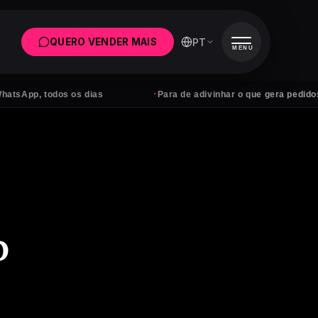
PT
QUERO VENDER MAIS
MENU
·
 todos os dias
Para de adivinhar o que gera pedidos
b