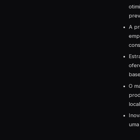
otim
prev
A pr
empr
cons
Estr
ofer
base
O ma
prod
local
Inov
uma 