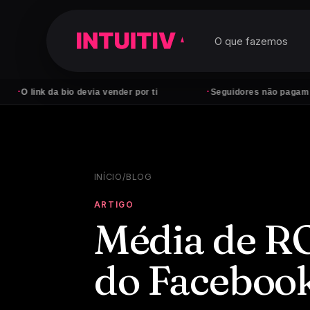
O que fazemos
·
nk da bio devia vender por ti
Seguidores não pagam contas —
INÍCIO
/
BLOG
ARTIGO
Média de R
do Faceboo