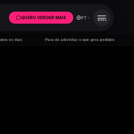
PT
QUERO VENDER MAIS
MENU
·
·
ias
Para de adivinhar o que gera pedidos
Anúnci