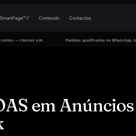
SmartPage™
Conteúdo
Contactos
·
 clientes sim
Pedidos qualificados no WhatsApp, todos os d
OAS em Anúncios
k