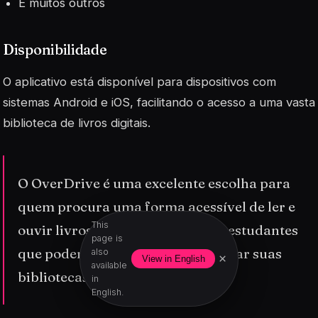
E muitos outros
Disponibilidade
O aplicativo está disponível para dispositivos com
sistemas Android e iOS, facilitando o acesso a uma vasta
biblioteca de livros digitais.
O OverDrive é uma excelente escolha para
quem procura uma forma acessível de ler e
This
ouvir livros, especialmente para estudantes
page is
que podem usar o Sora para acessar suas
also
×
View in English
available
bibliotecas escolares.
in
English.