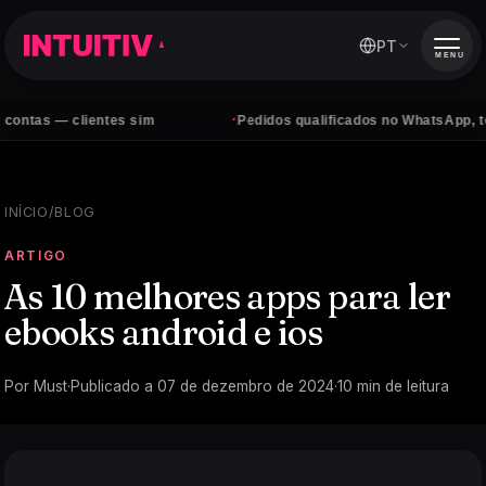
PT
MENU
·
clientes sim
Pedidos qualificados no WhatsApp, todos os di
INÍCIO
/
BLOG
ARTIGO
As 10 melhores apps para ler
ebooks android e ios
Por
Must
·
Publicado a
07 de dezembro de 2024
·
10
min de leitura