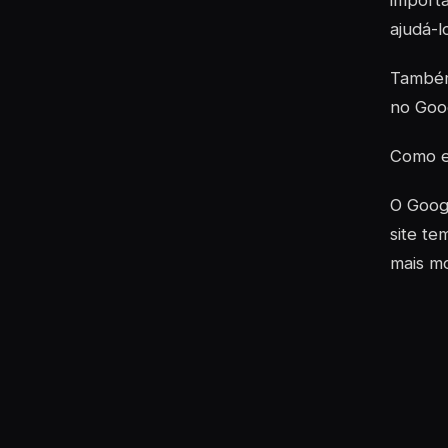
import
ajudá-l
Também
no Goog
Como en
O Googl
site te
mais mo