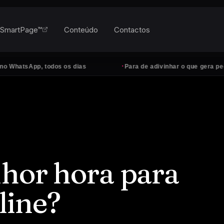
SmartPage™
Conteúdo
Contactos
·
, todos os dias
Para de adivinhar o que gera pedidos
lhor hora para
line?