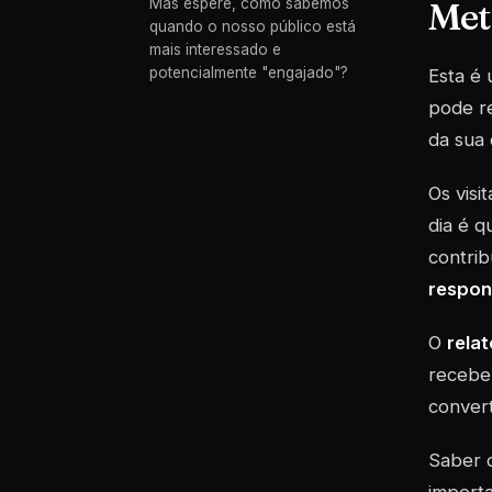
Met
Mas espere, como sabemos
quando o nosso público está
mais interessado e
potencialmente "engajado"?
Esta é 
pode r
da sua
Os visi
dia é q
contrib
respon
O
rela
recebe 
convert
Saber q