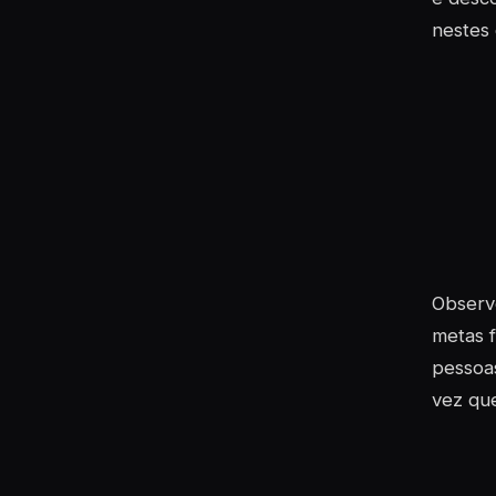
nestes 
Observe
metas f
pessoas
vez que