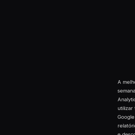
A melho
semana 
Analyti
utiliza
Google 
relatór
e desc