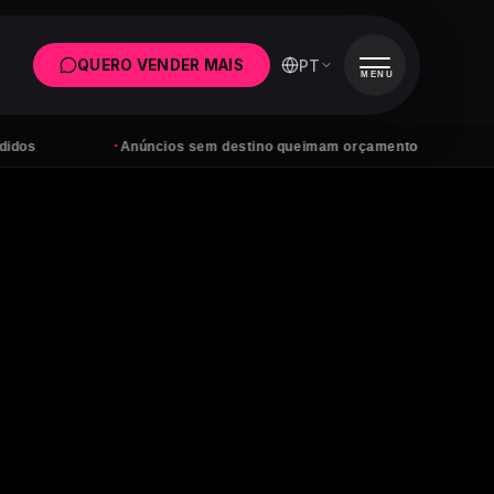
PT
QUERO VENDER MAIS
MENU
·
·
Anúncios sem destino queimam orçamento
Tens segui