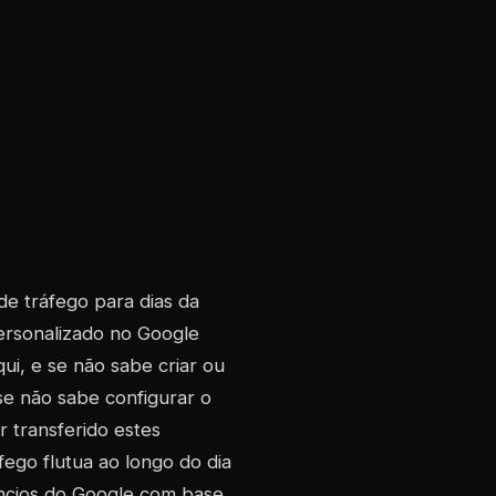
e tráfego para dias da
personalizado no Google
ui, e se não sabe criar ou
u se não sabe configurar o
 transferido estes
fego flutua ao longo do dia
ncios do Google com base