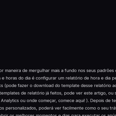
r maneira de mergulhar mais a fundo nos seus padrões d
e horas do dia é configurar um relatório de hora e dia 
cs (pode fazer o download do template desse relatório aq
r templates de relatório já feitos, pode ver este artigo, o
Analytics ou onde começar, comece aqui! ). Depois de ter
ios personalizados, poderá ver facilmente como o seu trá
obrir os melhores momentos e dias para executar os anú