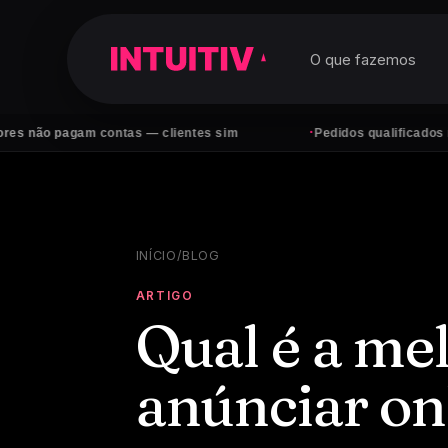
O que fazemos
·
am contas — clientes sim
Pedidos qualificados no WhatsApp
INÍCIO
/
BLOG
ARTIGO
Qual é a me
anúnciar on