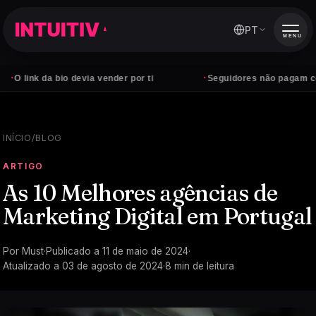
PT
MENU
·
 da bio devia vender por ti
Seguidores não pagam contas — c
INÍCIO
/
BLOG
ARTIGO
As 10 Melhores agências de
Marketing Digital em Portugal
Por
Must
·
Publicado a
11 de maio de 2024
·
Atualizado a
03 de agosto de 2024
·
8
min de leitura