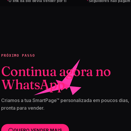
·
k da bio devia vender por ti
Seguidores não pagam contas — 
PRÓXIMO PASSO
Continua agora no
WhatsApp.
Criamos a tua SmartPage™ personalizada em poucos dias,
pronta para vender.
QUERO VENDER MAIS