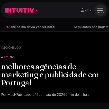
PT
MENU
·
k da bio devia vender por ti
Seguidores não pagam contas — 
INÍCIO
/
BLOG
ARTIGO
melhores agências de
marketing e publicidade em
Portugal
Por
Must
·
Publicado a
11 de maio de 2024
·
7
min de leitura