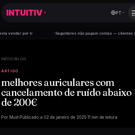
PT
M
·
por ti
Seguidores não pagam contas — clientes sim
INÍCIO
/
BLOG
ARTIGO
melhores auriculares com
cancelamento de ruído abaixo
de 200€
Por
Must
·
Publicado a
02 de janeiro de 2025
·
11
min de leitura