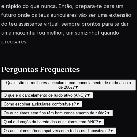
e rápido do que nunca. Então, prepara-te para um
futuro onde os teus auriculares vão ser uma extensão
do teu assistente virtual, sempre prontos para te dar
uma mãozinha (ou melhor, um somzinho) quando
precisares.
Perguntas Frequentes
Quais são os melhores auriculares com cancelamento de ruído abaixo
de 200€?
▼
O que é o cancelamento de ruído ativo (ANC)?
▼
Como escolher auriculares confortáveis?
▼
Os auriculares sem fios têm bom cancelamento de ruído?
▼
Qual a duração da bateria dos auriculares com ANC?
▼
Os auriculares são compatíveis com todos os dispositivos?
▼