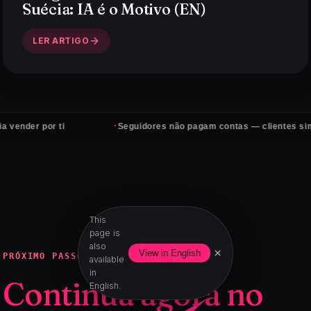
Suécia: IA é o Motivo (EN)
LER ARTIGO
·
 ti
Seguidores não pagam contas — clientes sim
This
page is
also
×
View in English
PRÓXIMO PASSO
available
in
Continua agora no
English.