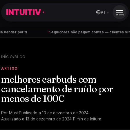
PT
MENU
·
 ti
Seguidores não pagam contas — clientes sim
INÍCIO
/
BLOG
ARTIGO
melhores earbuds com
cancelamento de ruído por
menos de 100€
Por
Must
·
Publicado a
10 de dezembro de 2024
·
Atualizado a
13 de dezembro de 2024
·
11
min de leitura