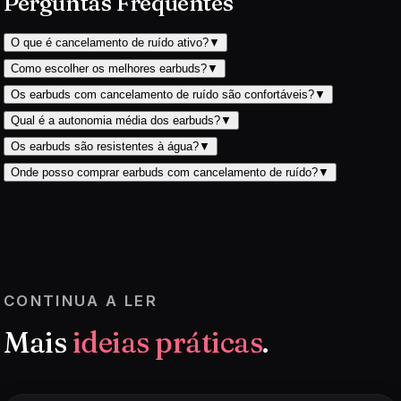
Perguntas Frequentes
O que é cancelamento de ruído ativo?
▼
Como escolher os melhores earbuds?
▼
Os earbuds com cancelamento de ruído são confortáveis?
▼
Qual é a autonomia média dos earbuds?
▼
Os earbuds são resistentes à água?
▼
Onde posso comprar earbuds com cancelamento de ruído?
▼
CONTINUA A LER
Mais
ideias práticas
.