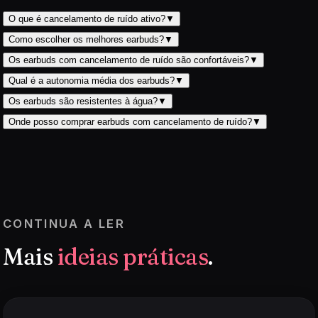
O que é cancelamento de ruído ativo?
▼
Como escolher os melhores earbuds?
▼
Os earbuds com cancelamento de ruído são confortáveis?
▼
Qual é a autonomia média dos earbuds?
▼
Os earbuds são resistentes à água?
▼
Onde posso comprar earbuds com cancelamento de ruído?
▼
CONTINUA A LER
Mais
ideias práticas
.