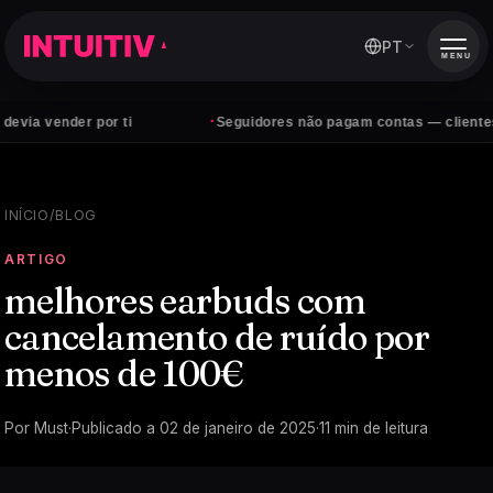
PT
MENU
·
r por ti
Seguidores não pagam contas — clientes sim
INÍCIO
/
BLOG
ARTIGO
melhores earbuds com
cancelamento de ruído por
menos de 100€
Por
Must
·
Publicado a
02 de janeiro de 2025
·
11
min de leitura