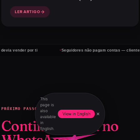
LER ARTIGO
·
r por ti
Seguidores não pagam contas — clientes sim
This
page is
PRÓXIMO PASSO
also
×
View in English
available
Continua agora no
in
English.
WhatsApp.