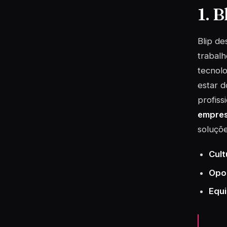
1. B
Blip d
trabalh
tecnol
estar d
profiss
empres
soluçõe
Cult
Opo
Equi