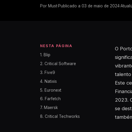
Por
Must
·
Publicado a
03 de maio de 2024
·
Atual
NESTA PÁGINA
O Porto
1. Blip
signifi
2. Critical Software
vibran
3. Five9
talento
4. Natixis
Este ce
5. Euronext
Financi
6. Farfetch
2023. 
7. Maersk
se dest
8. Critical Techworks
também