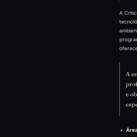
A Criti
tecnoló
ambient
progra
oferece
A e
prof
e o
espe
Área