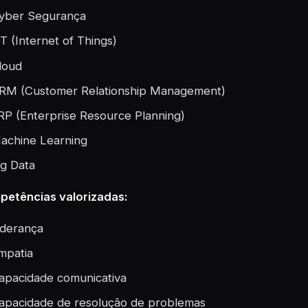
yber Segurança
oT (Internet of Things)
loud
RM (Customer Relationship Management)
RP (Enterprise Resource Planning)
achine Learning
ig Data
etências valorizadas:
iderança
mpatia
apacidade comunicativa
apacidade de resolução de problemas