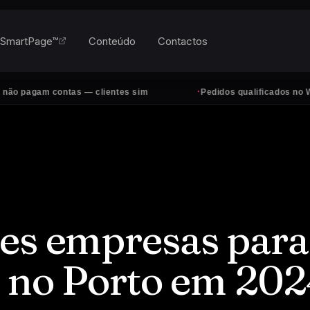
SmartPage™
Conteúdo
Contactos
·
am contas — clientes sim
Pedidos qualificados no WhatsApp
es empresas para
r no Porto em 20