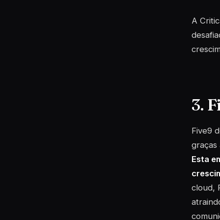
A Criti
desafi
crescim
3. F
Five9 
graças 
Esta e
cresci
cloud
, 
atraind
comuni