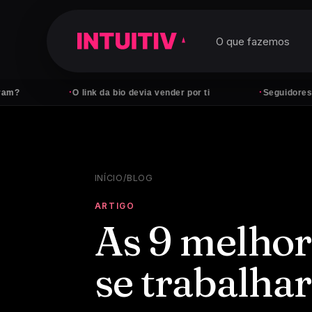
O que fazemos
·
·
O link da bio devia vender por ti
Seguidores não pag
INÍCIO
/
BLOG
ARTIGO
As 9 melhor
se trabalha