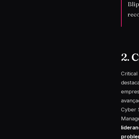
Bli
rec
2. 
Critica
destac
empres
avançad
Cyber S
Manage
lidera
proble