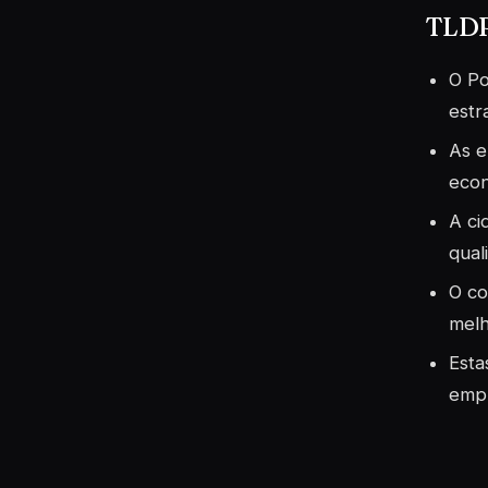
TLDR 
O Po
estr
As e
econ
A ci
qual
O co
melh
Esta
empr