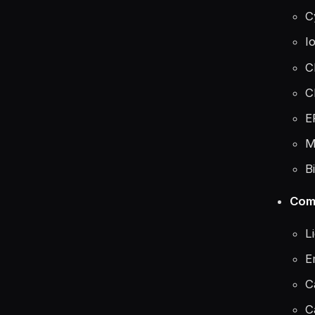
C
I
C
C
E
M
B
Comp
L
E
C
C