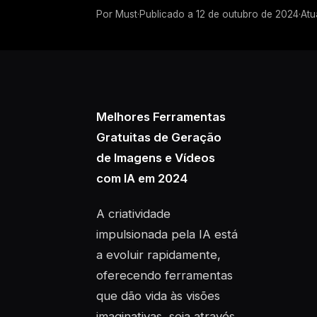
Por
Must
·
Publicado a
12 de outubro de 2024
·
Atu
Melhores Ferramentas
Gratuitas de Geração
de Imagens e Vídeos
com IA em 2024
A criatividade
impulsionada pela IA está
a evoluir rapidamente,
oferecendo ferramentas
que dão vida às visões
imaginativas, seja através