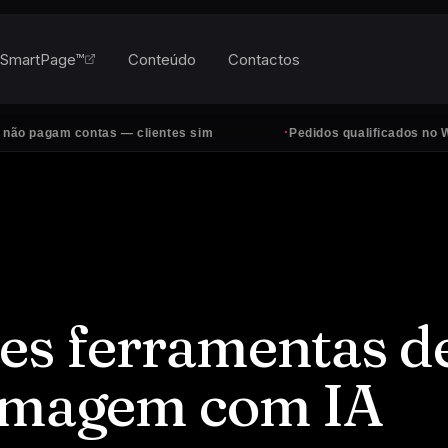
SmartPage™
Conteúdo
Contactos
·
am contas — clientes sim
Pedidos qualificados no WhatsApp
es ferramentas d
 imagem com IA