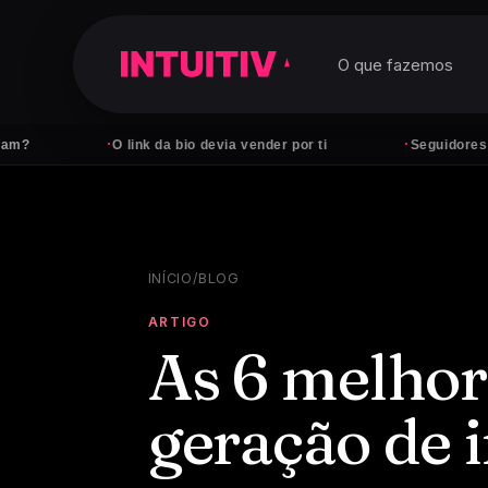
O que fazemos
·
·
O link da bio devia vender por ti
Seguidores não pag
INÍCIO
/
BLOG
ARTIGO
As 6 melhor
geração de