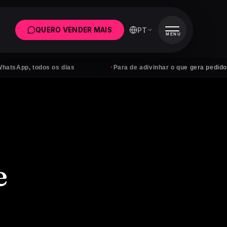
PT
QUERO VENDER MAIS
MENU
·
, todos os dias
Para de adivinhar o que gera pedidos
e