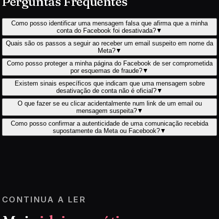
Perguntas Frequentes
Como posso identificar uma mensagem falsa que afirma que a minha
conta do Facebook foi desativada?
▼
Quais são os passos a seguir ao receber um email suspeito em nome da
Meta?
▼
Como posso proteger a minha página do Facebook de ser comprometida
por esquemas de fraude?
▼
Existem sinais específicos que indicam que uma mensagem sobre
desativação de conta não é oficial?
▼
O que fazer se eu clicar acidentalmente num link de um email ou
mensagem suspeita?
▼
Como posso confirmar a autenticidade de uma comunicação recebida
supostamente da Meta ou Facebook?
▼
CONTINUA A LER