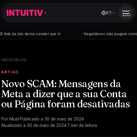
PT
MENU
·
a bio devia vender por ti
Seguidores não pagam contas — cl
INÍCIO
/
BLOG
ARTIGO
Novo SCAM: Mensagens da
Meta a dizer que a sua Conta
ou Página foram desativadas
Por
Must
·
Publicado a
30 de maio de 2024
·
Atualizado a
30 de maio de 2024
·
7
min de leitura