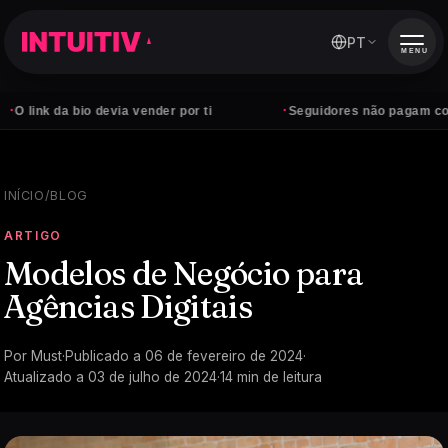
PT
MENU
·
 bio devia vender por ti
Seguidores não pagam contas — clie
INÍCIO
/
BLOG
ARTIGO
Modelos de Negócio para
Agências Digitais
Por
Must
·
Publicado a
06 de fevereiro de 2024
·
Atualizado a
03 de julho de 2024
·
14
min de leitura