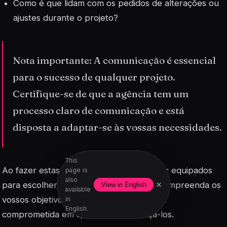
Como é que lidam com os pedidos de alterações ou
ajustes durante o projeto?
Nota importante: A comunicação é essencial
para o sucesso de qualquer projeto.
Certifique-se de que a agência tem um
processo claro de comunicação e está
disposta a adaptar-se às vossas necessidades.
This
Ao fazer estas perguntas, estarão melhor equipados
page is
also
×
para escolher uma agência que não só compreenda os
View in English
available
vossos objetivos, mas que também esteja
in
English.
comprometida em ajudar-vos a alcançá-los.