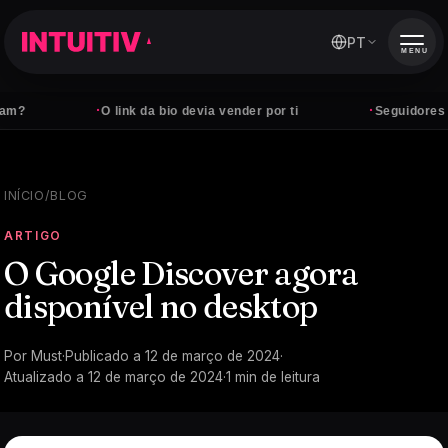
PT
MENU
·
·
O link da bio devia vender por ti
Seguidores não
INÍCIO
/
BLOG
ARTIGO
O Google Discover agora
disponível no desktop
Por
Must
·
Publicado a
12 de março de 2024
·
Atualizado a
12 de março de 2024
·
1
min de leitura