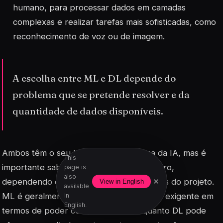
humano, para processar dados em camadas
complexas e realizar tarefas mais sofisticadas, como
reconhecimento de voz ou de imagem.
A escolha entre ML e DL depende do
problema que se pretende resolver e da
quantidade de dados disponíveis.
Ambos têm o seu lugar no ecossistema da IA, mas é
This
importante saber quando usar um ou outro,
page is
also
×
dependendo das necessidades específicas do projeto.
View in English
available
ML é geralmente mais acessível e menos exigente em
in
English.
termos de poder computacional, enquanto DL pode