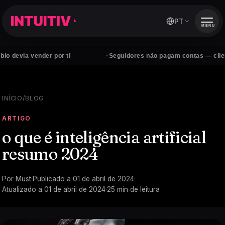
PT
MENU
·
vender por ti
Seguidores não pagam contas — clientes sim
INÍCIO
/
BLOG
ARTIGO
o que é inteligência artificial
resumo 2024
Por
Must
·
Publicado a
01 de abril de 2024
·
Atualizado a
01 de abril de 2024
·
25
min de leitura