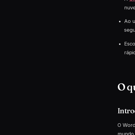
nuve
Ao u
segu
Esco
rápi
O q
Intr
O WordP
mundo, 