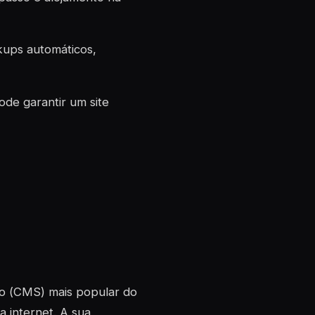
kups automáticos,
de garantir um site
o (
CMS
) mais popular do
 internet. A sua