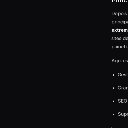
Depois 
princip
extrem
sites d
painel 
Aqui es
Gest
Gran
SEO 
Supo