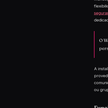
flexibi
segura
dedicad
O W
pers
A insta
proved
comunid
ou grup
Funci