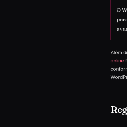
O W
pers
ava
Além di
online
f
confor
WordPr
Reg