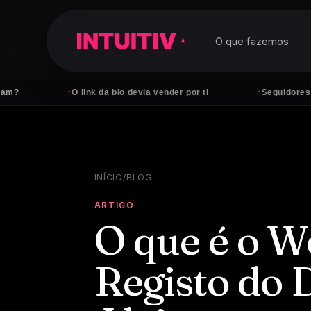
O que fazemos
·
·
O link da bio devia vender por ti
Seguidores não pagam
INÍCIO
/
BLOG
ARTIGO
O que é o W
Registo do 