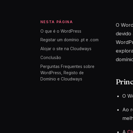
NESTA PÁGINA
O WordP
O que é o WordPress
devido 
Registar um domínio .pt e .com
WordPre
Alojar o site na Cloudways
explora
Conclusão
domínio
Perguntas Frequentes sobre
WordPress, Registo de
Domínio e Cloudways
Princ
O Wo
Ao r
melh
A
C