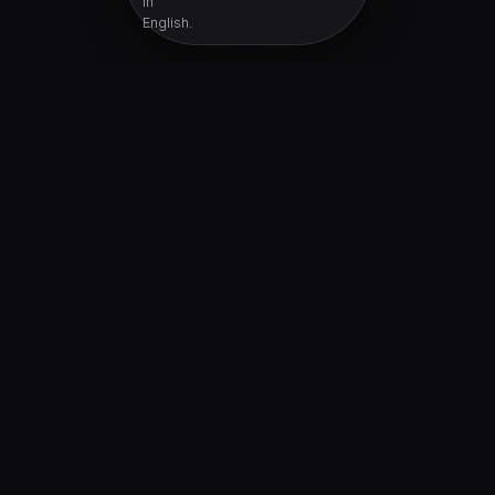
in
English.