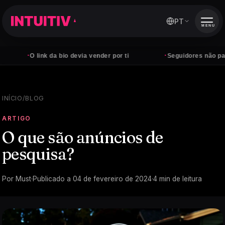
PT
MENU
·
·
O link da bio devia vender por ti
Seguidores não pagam cont
INÍCIO
/
BLOG
ARTIGO
O que são anúncios de
pesquisa?
Por
Must
·
Publicado a
04 de fevereiro de 2024
·
4
min de leitura