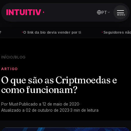
PT
MENU
·
·
O link da bio devia vender por ti
Seguidores não pagam
INÍCIO
/
BLOG
ARTIGO
O que são as Criptmoedas e
como funcionam?
Por
Must
·
Publicado a
12 de maio de 2020
·
Atualizado a
02 de outubro de 2023
·
3
min de leitura