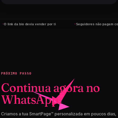
·
ink da bio devia vender por ti
Seguidores não pagam contas —
PRÓXIMO PASSO
Continua agora no
WhatsApp.
Criamos a tua SmartPage™ personalizada em poucos dias,