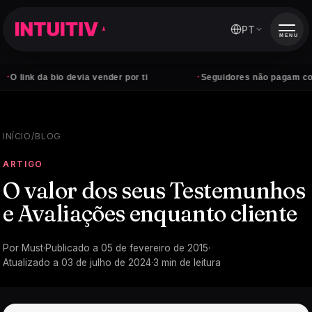
PT
MENU
·
ink da bio devia vender por ti
Seguidores não pagam contas —
INÍCIO
/
BLOG
ARTIGO
O valor dos seus Testemunhos
e Avaliações enquanto cliente
Por
Must
·
Publicado a
05 de fevereiro de 2015
·
Atualizado a
03 de julho de 2024
·
3
min de leitura