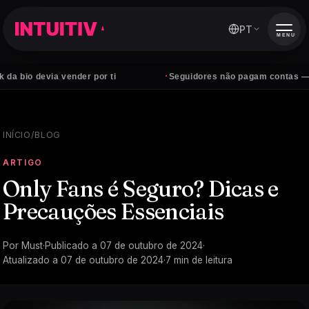
PT
MENU
·
devia vender por ti
Seguidores não pagam contas — clientes
INÍCIO
/
BLOG
ARTIGO
Only Fans é Seguro? Dicas e
Precauções Essenciais
Por
Must
·
Publicado a
07 de outubro de 2024
·
Atualizado a
07 de outubro de 2024
·
7
min de leitura