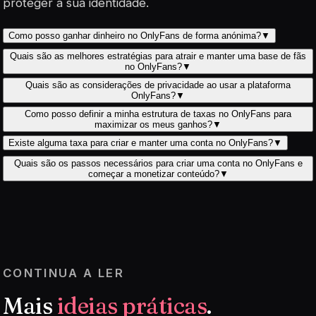
proteger a sua identidade.
Como posso ganhar dinheiro no OnlyFans de forma anónima?
▼
Quais são as melhores estratégias para atrair e manter uma base de fãs
no OnlyFans?
▼
Quais são as considerações de privacidade ao usar a plataforma
OnlyFans?
▼
Como posso definir a minha estrutura de taxas no OnlyFans para
maximizar os meus ganhos?
▼
Existe alguma taxa para criar e manter uma conta no OnlyFans?
▼
Quais são os passos necessários para criar uma conta no OnlyFans e
começar a monetizar conteúdo?
▼
CONTINUA A LER
Mais
ideias práticas
.