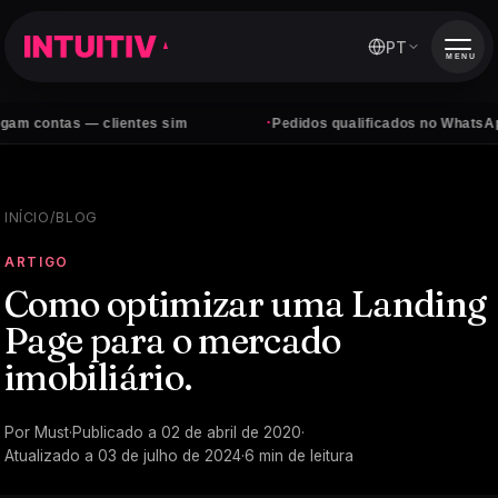
PT
MENU
·
ontas — clientes sim
Pedidos qualificados no WhatsApp, to
INÍCIO
/
BLOG
ARTIGO
Como optimizar uma Landing
Page para o mercado
imobiliário.
Por
Must
·
Publicado a
02 de abril de 2020
·
Atualizado a
03 de julho de 2024
·
6
min de leitura