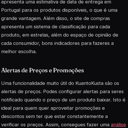
apresenta uma
estimativa de data de entrega
em
Portugal para os produtos disponíveis, o que é uma
grande vantagem. Além disso, o site de compras
apresenta um sistema de classificação para cada
produto, em estrelas, além do espaço de opinião de
cada consumidor, bons indicadores para fazeres a
melhor escolha.
Alertas de Preços e Promoções
Uma funcionalidade muito útil do KuantoKusta são os
alertas de preços. Podes configurar alertas para seres
notificado quando o preço de um produto baixar. Isto é
ideal para quem quer aproveitar promoções e
descontos sem ter que estar constantemente a
verificar os preços. Assim, consegues fazer uma
análise