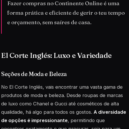
Fazer compras no Continente Online é uma
forma prática e eficiente de gerir o teu tempo
e orçamento, sem saíres de casa.
El Corte Inglés: Luxo e Variedade
Seções de Moda e Beleza
No El Corte Inglés, vais encontrar uma vasta gama de
produtos de moda e beleza. Desde roupas de marcas
de luxo como Chanel e Gucci até cosméticos de alta
qualidade, há algo para todos os gostos.
A diversidade
de opções é impressionante
, permitindo que
encontres exatamente o que procuras, seja para um