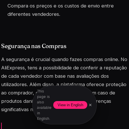
Compara os preços e os custos de envio entre
diferentes vendedores.
Segurança nas Compras
A segurança é crucial quando fazes compras online. No
AliExpress, tens a possibilidade de conferir a reputação
de cada vendedor com base nas avaliações dos
utilizadores. Além disso, a plataforma oferece proteção
This
ao comprador, garantindo reembolsos em caso de
page is
produtos danificados, não entrega ou diferenças
also
×
View in English
available
significativas na qualidade do produto.
in
English.