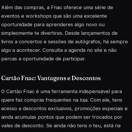
Além das compras, a Fnac oferece uma série de
eventos e workshops que são uma excelente
oportunidade para aprenderes algo novo ou
simplesmente te divertires. Desde lançamentos de
livros a concertos e sessões de autógrafos, há sempre
algo a acontecer. Consulta a agenda no site e não
percas a oportunidade de participar.
Cartão Fnac: Vantagens e Descontos
O Cartão Fnac é uma ferramenta indispensável para
quem faz compras frequentes na loja. Com ele, tens
acesso a descontos exclusivos, promoções especiais e
ainda acumulas pontos que podem ser trocados por
vales de desconto.
Se ainda não tens o teu
, está na