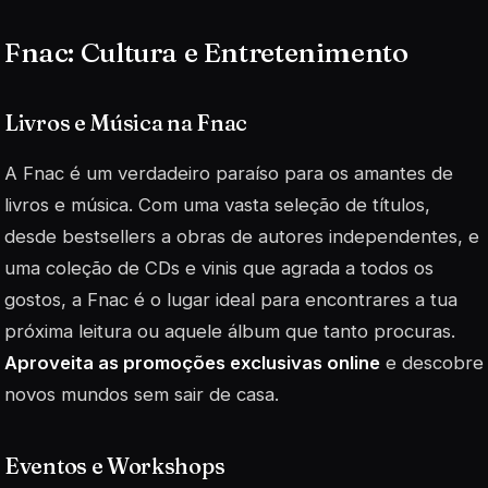
Fnac: Cultura e Entretenimento
Livros e Música na Fnac
A Fnac é um verdadeiro paraíso para os amantes de
livros e música. Com uma vasta seleção de títulos,
desde bestsellers a obras de autores independentes, e
uma coleção de CDs e vinis que agrada a todos os
gostos, a Fnac é o lugar ideal para encontrares a tua
próxima leitura ou aquele álbum que tanto procuras.
Aproveita as promoções exclusivas online
e descobre
novos mundos sem sair de casa.
Eventos e Workshops