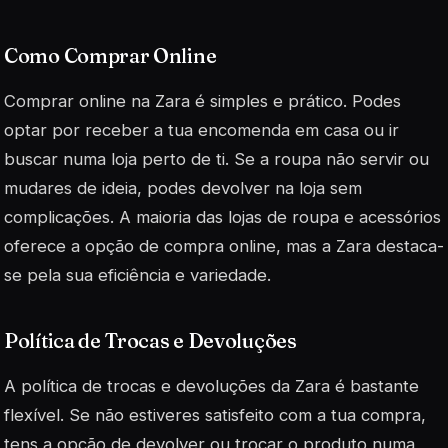
Como Comprar Online
Comprar online na Zara é simples e prático. Podes
optar por receber a tua encomenda em casa ou ir
buscar numa loja perto de ti. Se a roupa não servir ou
mudares de ideia, podes devolver na loja sem
complicações. A maioria das lojas de roupa e acessórios
oferece a opção de compra online, mas a Zara destaca-
se pela sua eficiência e variedade.
Política de Trocas e Devoluções
A política de trocas e devoluções da Zara é bastante
flexível. Se não estiveres satisfeito com a tua compra,
tens a opção de devolver ou trocar o produto numa