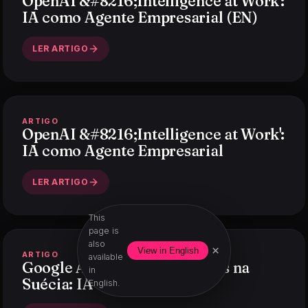
OpenAI &#8216;Intelligence at Work':
IA como Agente Empresarial (EN)
LER ARTIGO
ARTIGO
OpenAI &#8216;Intelligence at Work':
IA como Agente Empresarial
LER ARTIGO
This
page is
also
×
View in English
ARTIGO
available
Google Abre Centro de Dados na
in
Suécia: IA é o Motivo (EN)
English.