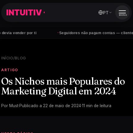
PT
MENU
·
der por ti
Seguidores não pagam contas — clientes sim
INÍCIO
/
BLOG
ARTIGO
Os Nichos mais Populares do
Marketing Digital em 2024
Por
Must
·
Publicado a
22 de maio de 2024
·
11
min de leitura