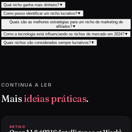
Qual nicho ganha mais dinheiro?
▼
Como posso identificar um nicho lucrativo?
▼
Quais são as melhores estratégias para um nicho de marketing de
afiliados?
▼
Como a tecnologia está influenciando os nichos de mercado em 2024?
▼
Quais nichos são considerados sempre lucrativos?
▼
CONTINUA A LER
Mais
ideias práticas
.
ARTIGO