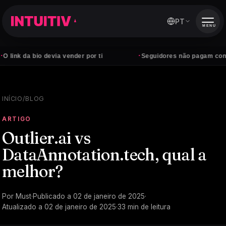
PT
MENU
·
 bio devia vender por ti
Seguidores não pagam contas — clie
INÍCIO
/
BLOG
ARTIGO
Outlier.ai vs
DataAnnotation.tech, qual a
melhor?
Por
Must
·
Publicado a
02 de janeiro de 2025
·
Atualizado a
02 de janeiro de 2025
·
33
min de leitura