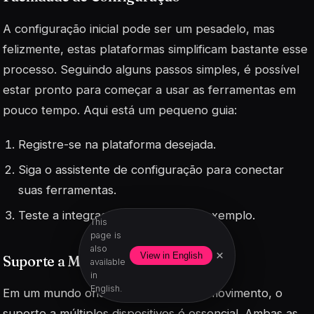
A configuração inicial pode ser um pesadelo, mas
felizmente, estas plataformas simplificam bastante esse
processo. Seguindo alguns passos simples, é possível
estar pronto para começar a usar as ferramentas em
pouco tempo. Aqui está um pequeno guia:
Registre-se na plataforma desejada.
Siga o assistente de configuração para conectar
suas ferramentas.
Teste a integração com dados de exemplo.
This
page is
also
×
View in English
Suporte a Múltiplos Dispositivos
available
in
English.
Em um mundo onde trabalhamos em movimento, o
suporte a múltiplos dispositivos é
essencial
. Ambas as