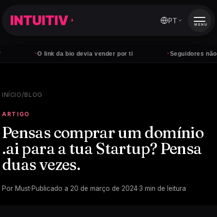
PT
MENU
·
·
O link da bio devia vender por ti
Seguidores não pagam 
INÍCIO
/
BLOG
ARTIGO
Pensas comprar um domínio
.ai para a tua Startup? Pensa
duas vezes.
Por
Must
·
Publicado a
20 de março de 2024
·
3
min de leitura