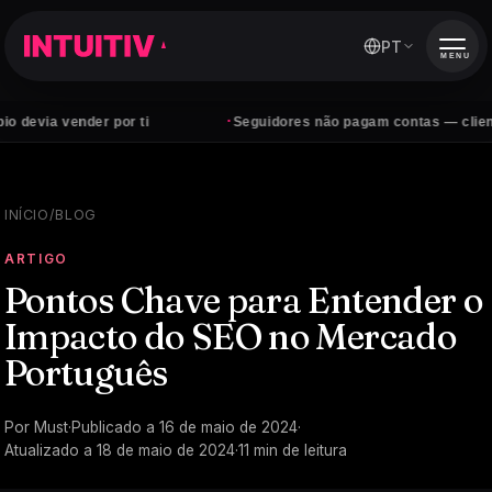
PT
MENU
·
ender por ti
Seguidores não pagam contas — clientes sim
INÍCIO
/
BLOG
ARTIGO
Pontos Chave para Entender o
Impacto do SEO no Mercado
Português
Por
Must
·
Publicado a
16 de maio de 2024
·
Atualizado a
18 de maio de 2024
·
11
min de leitura