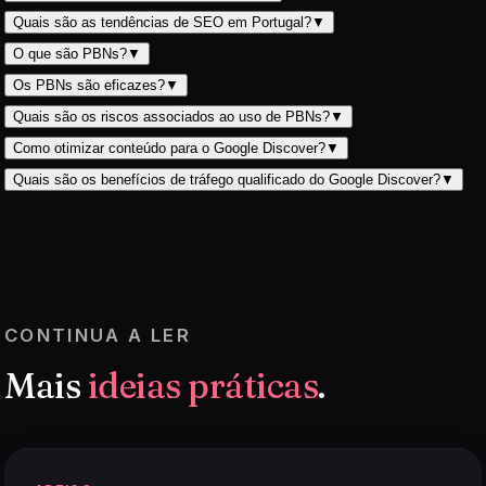
Quais são as tendências de SEO em Portugal?
▼
O que são PBNs?
▼
Os PBNs são eficazes?
▼
Quais são os riscos associados ao uso de PBNs?
▼
Como otimizar conteúdo para o Google Discover?
▼
Quais são os benefícios de tráfego qualificado do Google Discover?
▼
CONTINUA A LER
Mais
ideias práticas
.