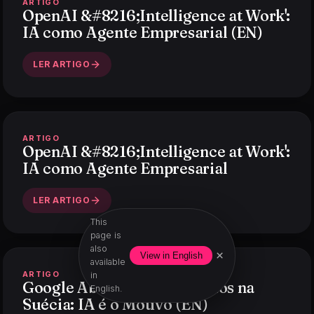
ARTIGO
OpenAI &#8216;Intelligence at Work':
IA como Agente Empresarial (EN)
LER ARTIGO
ARTIGO
OpenAI &#8216;Intelligence at Work':
IA como Agente Empresarial
LER ARTIGO
This
page is
also
×
View in English
available
ARTIGO
in
Google Abre Centro de Dados na
English.
Suécia: IA é o Motivo (EN)