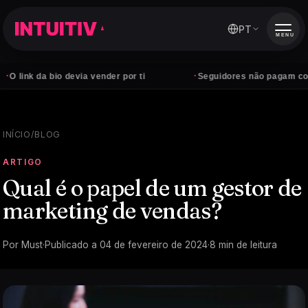
PT
MENU
·
link da bio devia vender por ti
Seguidores não pagam contas 
INÍCIO
/
BLOG
ARTIGO
Qual é o papel de um gestor de
marketing de vendas?
Por
Must
·
Publicado a
04 de fevereiro de 2024
·
8
min de leitura