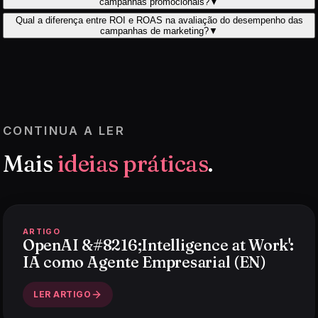
campanhas promocionais?
▼
Qual a diferença entre ROI e ROAS na avaliação do desempenho das
campanhas de marketing?
▼
CONTINUA A LER
Mais
ideias práticas
.
ARTIGO
OpenAI &#8216;Intelligence at Work':
IA como Agente Empresarial (EN)
LER ARTIGO