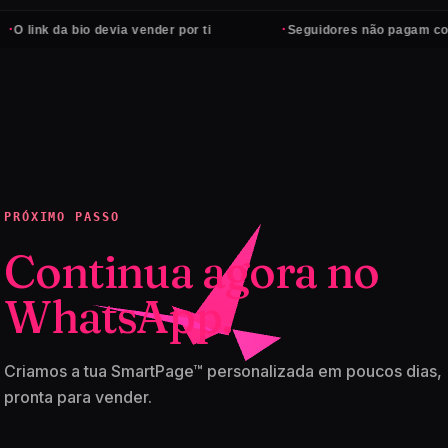
·
link da bio devia vender por ti
Seguidores não pagam contas 
PRÓXIMO PASSO
Continua agora no
WhatsApp.
Criamos a tua SmartPage™ personalizada em poucos dias,
pronta para vender.