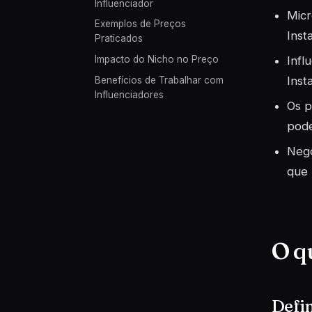
Influenciador
Micr
Exemplos de Preços
Inst
Praticados
Infl
Impacto do Nicho no Preço
Inst
Benefícios de Trabalhar com
Influenciadores
Os p
pode
Nego
que 
O q
Defin