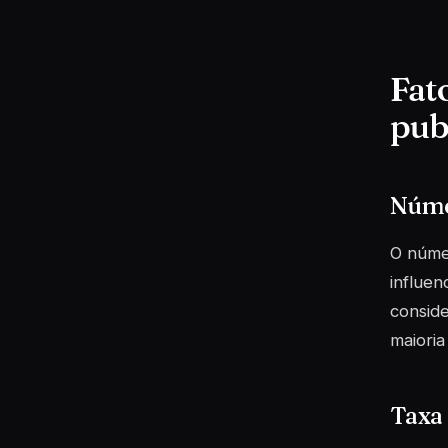
Fat
pub
Núme
O núme
influen
conside
maioria
Taxa