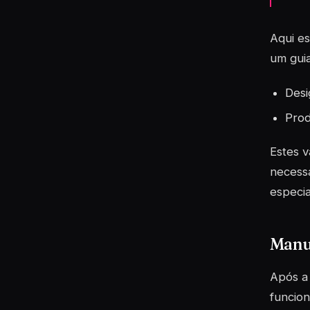
Aqui e
um guia
Desi
Prod
Estes 
necessá
especia
Manut
Após a 
funcion