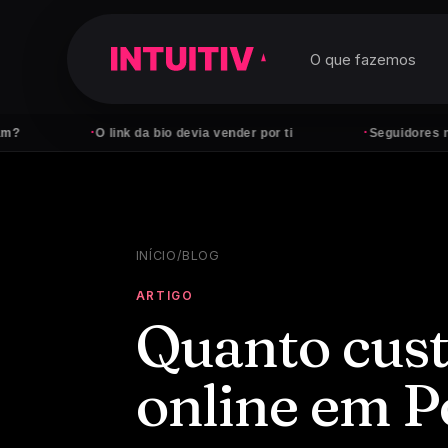
O que fazemos
·
·
O link da bio devia vender por ti
Seguidores não pagam 
INÍCIO
/
BLOG
ARTIGO
Quanto cust
online em P