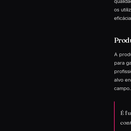
qualida
os util
eficáci
Produ
A produ
para ga
profiss
alvo e
campo.
É fu
con