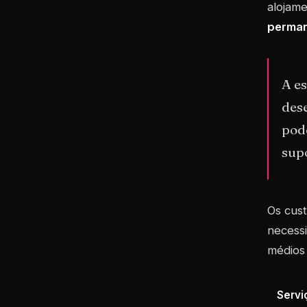
alojame
perman
A e
des
pode
supo
Os cust
necessi
médios
Servi