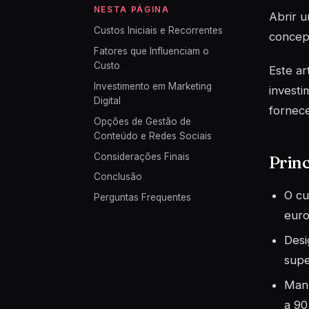
NESTA PÁGINA
Abrir u
Custos Iniciais e Recorrentes
concepç
Fatores que Influenciam o
Custo
Este ar
Investimento em Marketing
investi
Digital
fornec
Opções de Gestão de
Conteúdo e Redes Sociais
Considerações Finais
Princ
Conclusão
O cu
Perguntas Frequentes
euro
Desi
supe
Manu
a 90