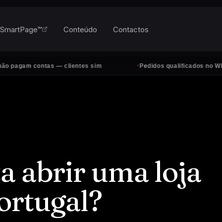
SmartPage™
Conteúdo
Contactos
·
contas — clientes sim
Pedidos qualificados no WhatsApp, t
a abrir uma loja
ortugal?