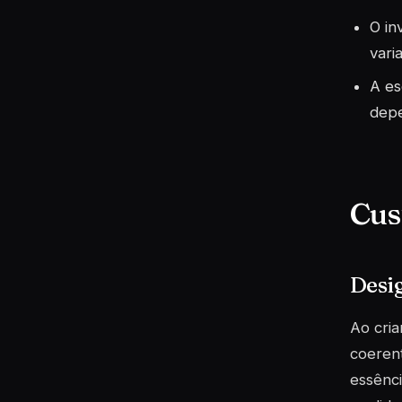
O in
vari
A es
depe
Cus
Desig
Ao cria
coerent
essênci