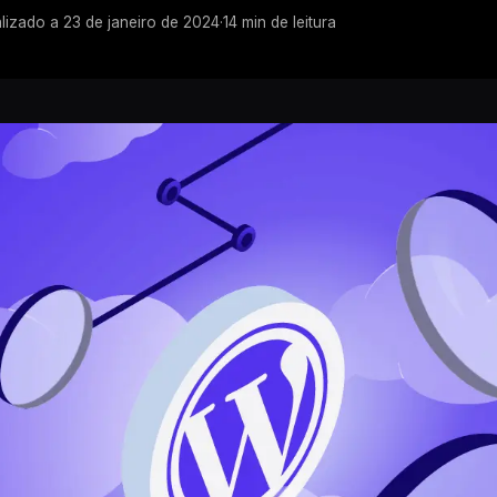
lizado a
23 de janeiro de 2024
·
14
min de leitura