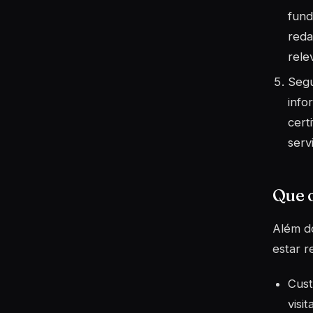
fund
reda
rele
Segu
info
cert
serv
Que o
Além d
estar r
Cust
visit