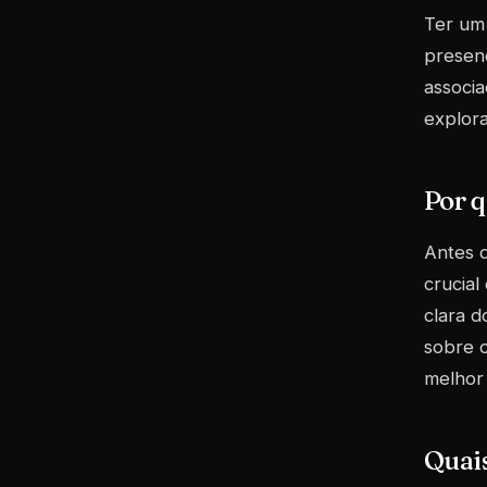
Ter um 
presenç
associa
explora
Por q
Antes 
crucial
clara d
sobre o
melhor 
Quais