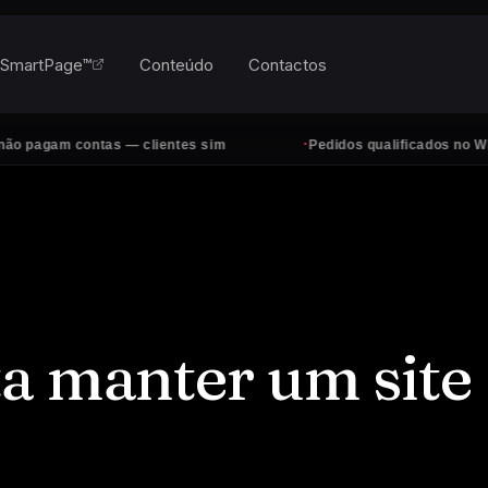
SmartPage™
Conteúdo
Contactos
·
contas — clientes sim
Pedidos qualificados no WhatsApp, to
a manter um site