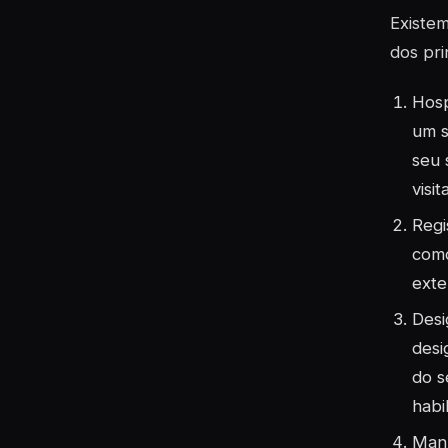
Existem
dos pri
Hosp
um s
seu 
visit
Regi
como
exte
Desi
desi
do s
habi
Manu