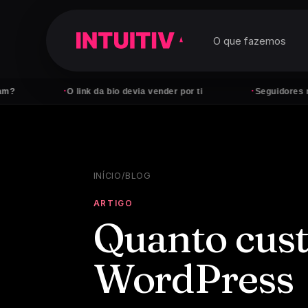
O que fazemos
·
·
O link da bio devia vender por ti
Seguidores não pagam 
INÍCIO
/
BLOG
ARTIGO
Quanto cust
WordPress