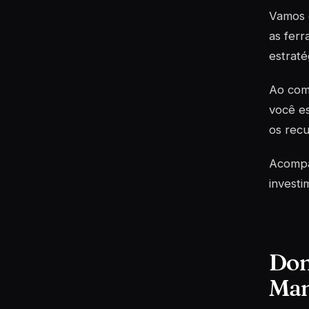
Vamos d
as ferr
estraté
Ao com
você es
os recu
Acompan
invest
Dom
Man