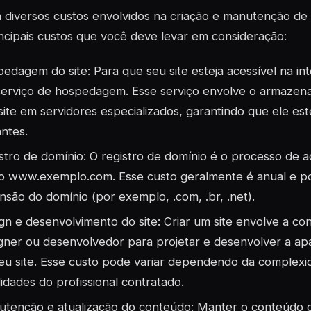
 diversos custos envolvidos na criação e manutenção de 
ncipais custos que você deve levar em consideração:
edagem do site: Para que seu site esteja acessível na in
erviço de hospedagem. Esse serviço envolve o armazen
site em servidores especializados, garantindo que ele est
antes.
stro de domínio: O registro de domínio é o processo de ad
 www.exemplo.com. Esse custo geralmente é anual e p
nsão do domínio (por exemplo, .com, .br, .net).
gn e desenvolvimento do site: Criar um site envolve a c
gner ou desenvolvedor para projetar e desenvolver a apa
eu site. Esse custo pode variar dependendo da complexi
lidades do profissional contratado.
tenção e atualização do conteúdo: Manter o conteúdo do