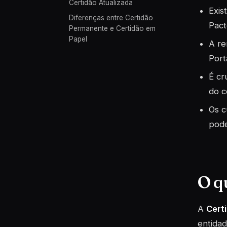
Certidão Atualizada
Exis
Diferenças entre Certidão
Pact
Permanente e Certidão em
Papel
A re
Port
É cr
do c
Os c
pode
O q
A
Cert
entidad