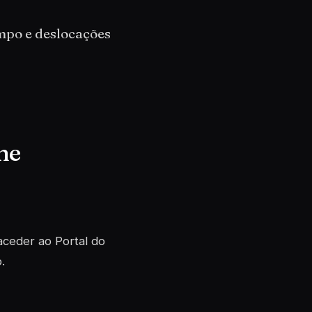
mpo e deslocações
ne
 aceder ao
Portal do
.