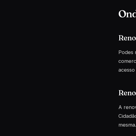
Ond
Reno
Podes 
comerci
acesso 
Reno
A renov
Cidadã
mesma