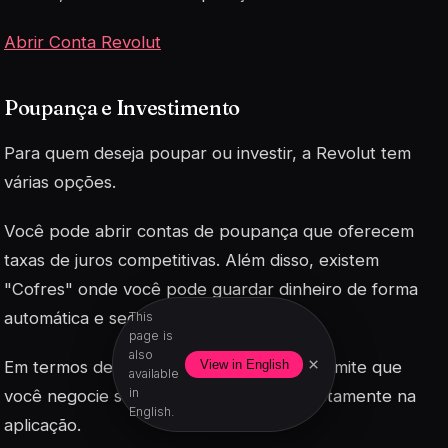
Abrir Conta Revolut
Poupança e Investimento
Para quem deseja poupar ou investir, a Revolut tem
várias opções.
Você pode abrir contas de poupança que oferecem
taxas de juros competitivas. Além disso, existem
"Cofres" onde você pode guardar dinheiro de forma
automática e segura.
This
page is
also
×
View in English
Em termos de investimento, a Revolut permite que
available
in
você negocie stocks e criptomoedas diretamente na
English.
aplicação.