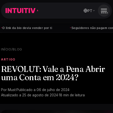
PT
MENU
·
 bio devia vender por ti
Seguidores não pagam contas — clie
INÍCIO
/
BLOG
ARTIGO
REVOLUT: Vale a Pena Abrir
uma Conta em 2024?
Por
Must
·
Publicado a
06 de julho de 2024
·
Atualizado a
25 de agosto de 2024
·
18
min de leitura