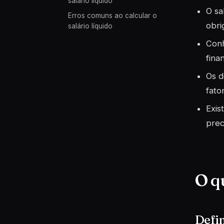
salário líquido
O sa
Erros comuns ao calcular o
obri
salário líquido
Conh
fina
Os d
fato
Exis
prec
O q
Defin