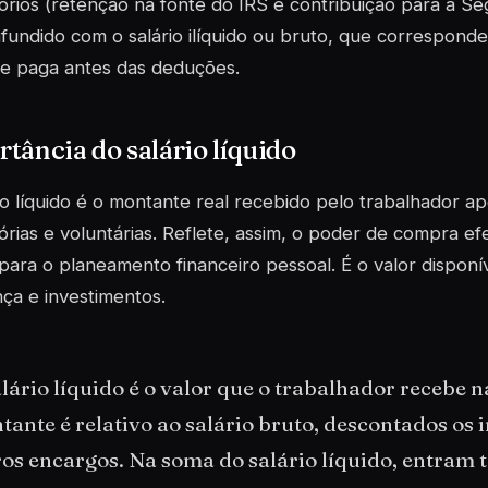
órios (retenção na fonte do IRS e contribuição para a S
fundido com o salário ilíquido ou bruto, que correspon
de paga antes das deduções.
tância do salário líquido
io líquido é o montante real recebido pelo trabalhador a
órias e voluntárias. Reflete, assim, o poder de compra ef
 para o planeamento financeiro pessoal. É o valor disponí
ça e investimentos.
lário líquido é o valor que o trabalhador recebe 
ante é relativo ao salário bruto, descontados os 
ros encargos. Na soma do salário líquido, entram