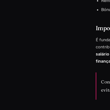
Remu
Bón
Impor
É funda
contrib
salário
finanç
Conh
evit