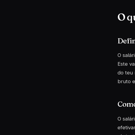
O qu
Defin
O salár
Este va
do teu 
bruto e
Como 
O salár
efetiva