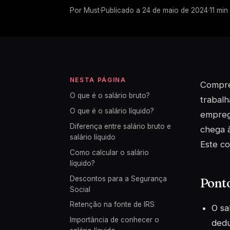
Por
Must
·
Publicado a
24 de maio de 2024
·
11
min 
NESTA PÁGINA
Compree
O que é o salário bruto?
trabalh
O que é o salário líquido?
emprega
Diferença entre salário bruto e
chega à
salário líquido
Este co
Como calcular o salário
líquido?
Descontos para a Segurança
Pont
Social
Retenção na fonte de IRS
O sa
Importância de conhecer o
dedu