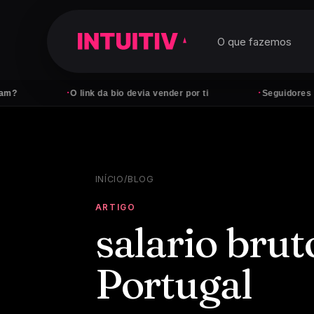
O que fazemos
·
·
O link da bio devia vender por ti
Seguidores não paga
INÍCIO
/
BLOG
ARTIGO
salario brut
Portugal