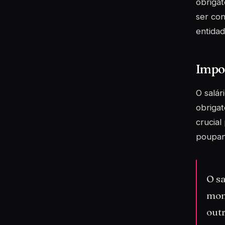
obrigat
ser con
entida
Impor
O salár
obrigat
crucial
poupan
O sa
mont
out