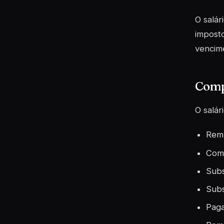
O salár
imposto
vencim
Comp
O salár
Rem
Com
Subs
Subs
Paga