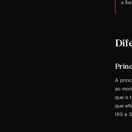
e be
Dif
Princ
A princ
ao mont
que o t
que efe
IRS e S