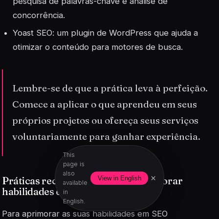
pesquisa de palavras-chave e análise de
concorrência.
Yoast SEO: um plugin de WordPress que ajuda a
otimizar o conteúdo para motores de busca.
Lembre-se de que a prática leva à perfeição.
Comece a aplicar o que aprendeu em seus
próprios projetos ou ofereça seus serviços
voluntariamente para ganhar experiência.
This
page is
also
×
Práticas recomendadas para aprimorar
View in English
available
habilidades em SEO copywriting
in
English.
Para aprimorar as suas habilidades em
SEO