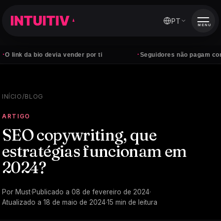
PT
MENU
·
a bio devia vender por ti
Seguidores não pagam contas — cli
INÍCIO
/
BLOG
ARTIGO
SEO copywriting, que
estratégias funcionam em
2024?
Por
Must
·
Publicado a
08 de fevereiro de 2024
·
Atualizado a
18 de maio de 2024
·
15
min de leitura