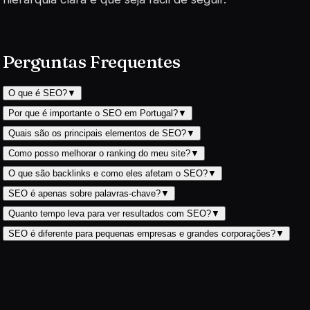
Perguntas Frequentes
O que é SEO?
▼
Por que é importante o SEO em Portugal?
▼
Quais são os principais elementos de SEO?
▼
Como posso melhorar o ranking do meu site?
▼
O que são backlinks e como eles afetam o SEO?
▼
SEO é apenas sobre palavras-chave?
▼
Quanto tempo leva para ver resultados com SEO?
▼
SEO é diferente para pequenas empresas e grandes corporações?
▼