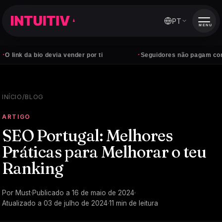
PT
MENU
·
 bio devia vender por ti
Seguidores não pagam contas — clie
INÍCIO
/
BLOG
ARTIGO
SEO Portugal: Melhores
Práticas para Melhorar o teu
Ranking
Por
Must
·
Publicado a
16 de maio de 2024
·
Atualizado a
03 de julho de 2024
·
11
min de leitura