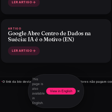
LER ARTIGO
ARTIGO
Google Abre Centro de Dados na
Suécia: IA é o Motivo (EN)
LER ARTIGO
This
·
 bio devia vender por ti
Seguidores não pagam contas — clie
page is
also
×
View in English
available
in
English.