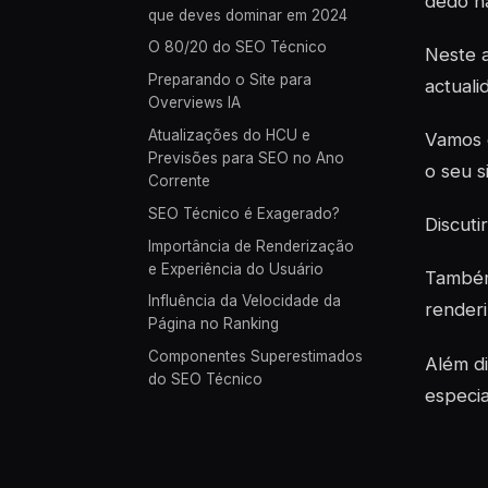
dedo na
que deves dominar em 2024
O 80/20 do SEO Técnico
Neste a
Preparando o Site para
actual
Overviews IA
Atualizações do HCU e
Vamos 
Previsões para SEO no Ano
o seu s
Corrente
SEO Técnico é Exagerado?
Discuti
Importância de Renderização
e Experiência do Usuário
Também 
Influência da Velocidade da
renderi
Página no Ranking
Componentes Superestimados
Além di
do SEO Técnico
especia