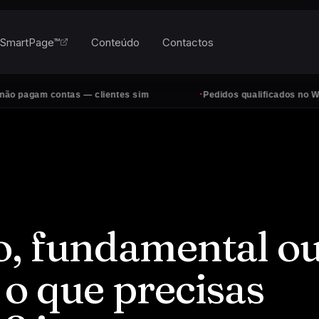
SmartPage™
Conteúdo
Contactos
·
 contas — clientes sim
Pedidos qualificados no WhatsApp, 
o, fundamental o
o que precisas