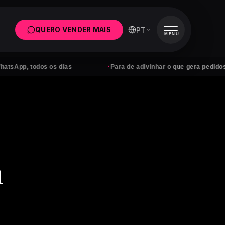
PT
QUERO VENDER MAIS
MENU
·
todos os dias
Para de adivinhar o que gera pedidos
u