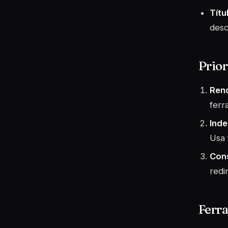
Títu
desc
Prior
Ren
ferr
Ind
Usa 
Cons
redi
Ferr