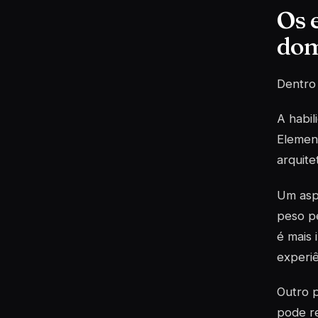
Os 
dom
Dentro 
A habil
Element
arquite
Um asp
peso pe
é mais 
experiê
Outro p
pode re