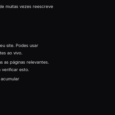
gle muitas vezes reescreve
teu site. Podes usar
es ao vivo.
as as páginas relevantes.
erificar esto.
a acumular