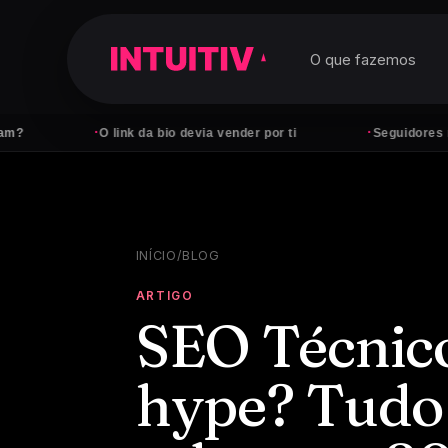
O que fazemos
·
·
O link da bio devia vender por ti
Seguidores não pagam
INÍCIO
/
BLOG
ARTIGO
SEO Técnic
hype? Tudo 