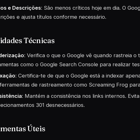
los e Descrições
: São menos críticos hoje em dia. O Goo
rições e ajusta títulos conforme necessário.
idades Técnicas
derização
: Verifica o que o Google vê quando rastreia o 
amentas como o Google Search Console para realizar test
exação
: Certifica-te de que o Google está a indexar apen
ferramentas de rastreamento como Screaming Frog para v
istência
: Mantém a consistência nos links internos. Evit
recionamentos 301 desnecessários.
amentas Úteis