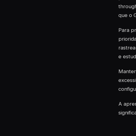
through
que o G
Para pr
priorid
rastrea
e estu
Manter 
excessi
configu
A apre
signifi