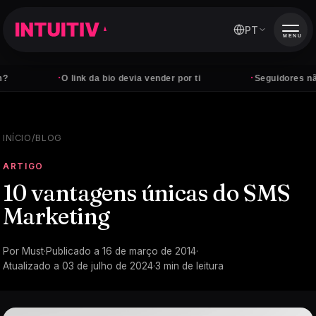
PT
MENU
·
·
O link da bio devia vender por ti
Seguidores não pag
INÍCIO
/
BLOG
ARTIGO
10 vantagens únicas do SMS
Marketing
Por
Must
·
Publicado a
16 de março de 2014
·
Atualizado a
03 de julho de 2024
·
3
min de leitura