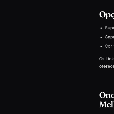
Opç
Supo
Capa
Cor 
Os Link
oferece
Ond
Mel