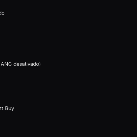
do
m ANC desativado)
st Buy