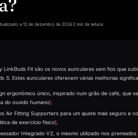
a?
tualizado a
12 de dezembro de 2024
·
2
min de leitura
 LinkBuds Fit são os novos auriculares sem fios que sub
s S. Estes auriculares oferecem várias melhorias significa
gn ergonómico único, inspirado num grão de café, que s
a do ouvido humano
1
.
s Air Fitting Supporters para um ajuste mais seguro e c
ática de exercício físico
1
.
essador Integrado V2, o mesmo utilizado nos premiado