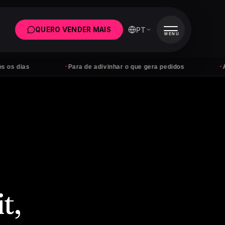
PT
QUERO VENDER MAIS
MENU
·
·
s
Para de adivinhar o que gera pedidos
Anúncios
t,