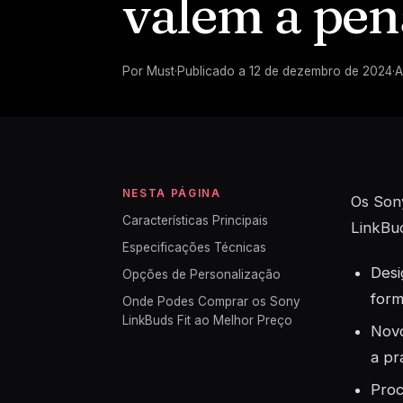
valem a pen
Por
Must
·
Publicado a
12 de dezembro de 2024
·
A
NESTA PÁGINA
Os Sony
Características Principais
LinkBud
Especificações Técnicas
Desi
Opções de Personalização
form
Onde Podes Comprar os Sony
LinkBuds Fit ao Melhor Preço
Novo
a pr
Proc