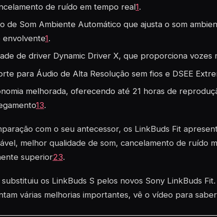
ncelamento de ruído em tempo real
1
.
 de Som Ambiente Automático que ajusta o som ambien
 envolvente
1
.
ade de driver Dynamic Driver X, que proporciona vozes m
rte para Áudio de Alta Resolução sem fios e DSEE Extr
nomia melhorada, oferecendo até 21 horas de reproduçã
regamento
1
3
.
paração com o seu antecessor, os LinkBuds Fit apresen
ável, melhor qualidade de som, cancelamento de ruído m
mente superior
2
3
.
substituiu os LinkBuds S pelos novos Sony LinkBuds Fit.
tam várias melhorias importantes, vê o vídeo para saber