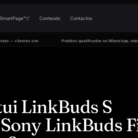
SmartPage™
Conteúdo
Contactos
·
lientes sim
Pedidos qualificados no WhatsApp, todos os dia
tui LinkBuds S
 Sony LinkBuds Fi