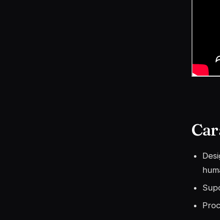
Car
Desi
hum
Supo
Proc