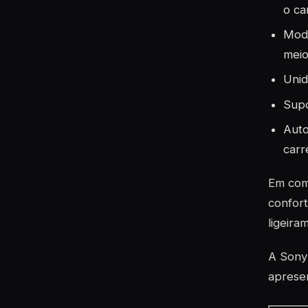
o ca
Modo
meio
Unid
Supo
Auto
car
Em com
confort
ligeira
A Sony 
apresen